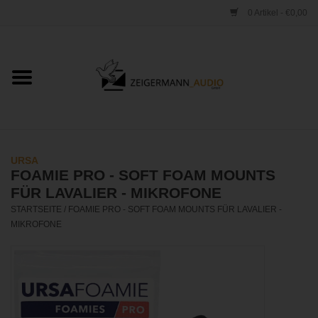
0 Artikel - €0,00
Startseite
ONLINESHOP
VERLEIH
URSA
FOAMIE PRO - SOFT FOAM MOUNTS
VERTRIEB
FÜR LAVALIER - MIKROFONE
STARTSEITE
/
FOAMIE PRO - SOFT FOAM MOUNTS FÜR LAVALIER -
MIKROFONE
WERKSTATT
STUDIO
KONTAKT