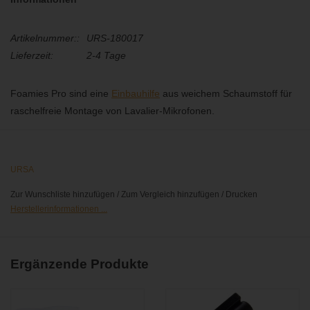
Artikelnummer::
URS-180017
Lieferzeit:
2-4 Tage
Foamies Pro sind eine
Einbauhilfe
aus weichem Schaumstoff für
raschelfreie Montage von Lavalier-Mikrofonen.
Die neuen Foamie Pros bestehen aus einem sehr weichen, glatt
verarbeiteten Schaumstoff. Im Vergleich zu den bisherigen
Foamies sind sie weicher, geräuschärmer und
URSA
widerstandsfähiger.
Zur Wunschliste hinzufügen
/
Zum Vergleich hinzufügen
/
Drucken
Herstellerinformationen ...
Der verbesserte Schaumstoff zeichnet sich durch eine glatte
Oberfläche aus und bietet eine erhöhte Haltbarkeit sowie eine
bessere Wiederverwendbarkeit. Das neue Material ermöglicht das
Ergänzende Produkte
Anbringen und Entfernen von Klebeband, ohne dass der Schaum
reißt oder beschädigt wird. Dadurch lassen sich die Foamie Pro
mehrfach verwenden, was ihre Nutzungsdauer verlängert und