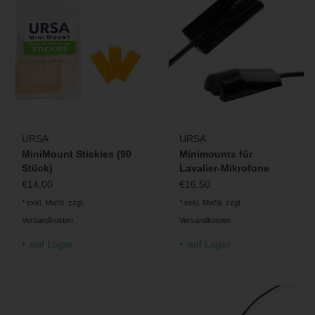
den Materialverbrauch reduziert.
Foamies sind in den Farben schwarz und weiß erhältlich und
enthalten pro Packung je 12 Stück.
Passend für folgende Mikrofone:
Sanken Cos-11
DPA 4060
-
4071
Countryman B3
URSA
URSA
Sennheiser ME2
MiniMount Stickies (90
Minimounts für
Stück)
Lavalier-Mikrofone
€14,00
€16,50
* exkl. MwSt. zzgl.
* exkl. MwSt. zzgl.
Versandkosten
Versandkosten
auf Lager
auf Lager