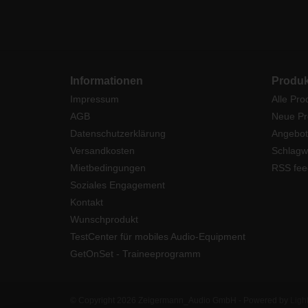
Informationen
Produk
Impressum
Alle Pro
AGB
Neue Pr
Datenschutzerklärung
Angebot
Versandkosten
Schlagw
Mietbedingungen
RSS fee
Soziales Engagement
Kontakt
Wunschprodukt
TestCenter für mobiles Audio-Equipment
GetOnSet - Traineeprogramm
© Copyright 2026 Zeigermann_Audio GmbH - Powered by
Ligh