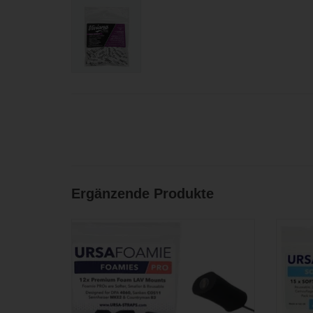
Ergänzende Produkte
Einbauhilfe aus weichem Schaumstoff für
Abdec
raschelfreie Montage von Lavalier-
Mikrofonen (12 Stück)
Rasche
ZUM WARENKORB HINZUFÜGEN
ZU