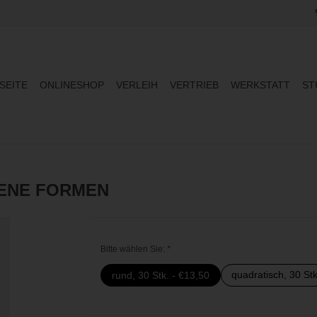
SEITE
ONLINESHOP
VERLEIH
VERTRIEB
WERKSTATT
ST
DENE FORMEN
Bitte wählen Sie:
*
quadratisch, 30 Stk
rund, 30 Stk. - €13,50