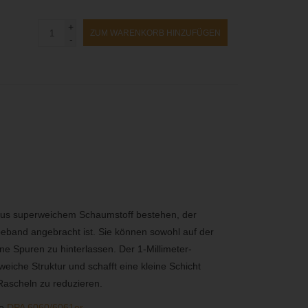
+
ZUM WARENKORB HINZUFÜGEN
-
aus superweichem Schaumstoff bestehen, der
eband angebracht ist. Sie können sowohl auf der
e Spuren zu hinterlassen. Der 1-Millimeter-
iche Struktur und schafft eine kleine Schicht
ascheln zu reduzieren.
ie
DPA 6060/6061er.