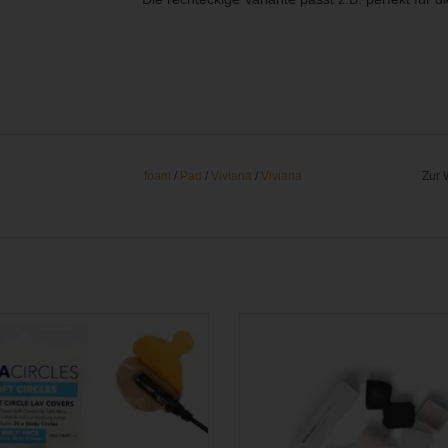
foam
/
Pad
/
Viviana
/
Viviana
Zur 
kungen für Lavalier-Mikrofone zur
Einbauhilfe zum raschelfreien Anb
Reduzierung von Wind- und
von Ansteckmikrofonen unter der K
lgeräuschen - Multi Pack (15 Stück)
(9x Felle, 30x Tape)
M WARENKORB HINZUFÜGEN
ZUM WARENKORB HINZUFÜ