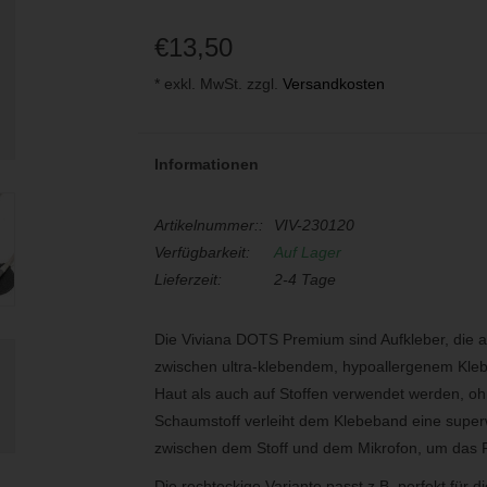
€13,50
* exkl. MwSt. zzgl.
Versandkosten
Informationen
Artikelnummer::
VIV-230120
Verfügbarkeit:
Auf Lager
Lieferzeit:
2-4 Tage
Die Viviana DOTS Premium sind Aufkleber, die 
zwischen ultra-klebendem, hypoallergenem Kleb
Haut als auch auf Stoffen verwendet werden, ohn
Schaumstoff verleiht dem Klebeband eine superwe
zwischen dem Stoff und dem Mikrofon, um das R
Die rechteckige Variante passt z.B. perfekt für d