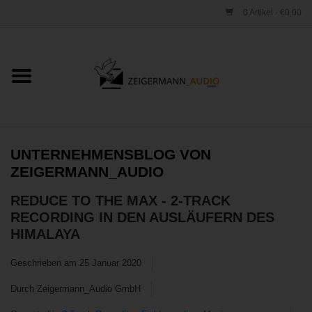
0 Artikel - €0,00
Startseite
ONLINESHOP
VERLEIH
UNTERNEHMENSBLOG VON
ZEIGERMANN_AUDIO
VERTRIEB
REDUCE TO THE MAX - 2-TRACK
RECORDING IN DEN AUSLÄUFERN DES
WERKSTATT
HIMALAYA
STUDIO
Geschrieben am
25 Januar 2020
Durch Zeigermann_Audio GmbH
Kontakt