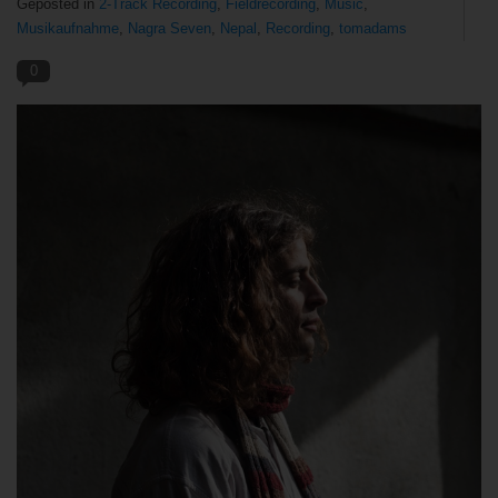
Geposted in
2-Track Recording
,
Fieldrecording
,
Music
,
Musikaufnahme
,
Nagra Seven
,
Nepal
,
Recording
,
tomadams
BLOG
0