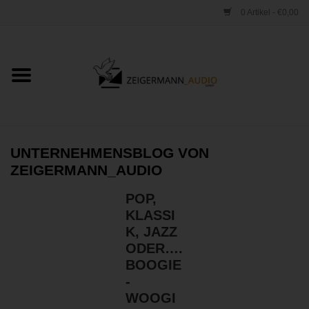
0 Artikel - €0,00
Startseite
ONLINESHOP
VERLEIH
UNTERNEHMENSBLOG VON
ZEIGERMANN_AUDIO
VERTRIEB
POP,
KLASSI
WERKSTATT
K, JAZZ
ODER….
STUDIO
BOOGIE
-
WOOGI
Kontakt