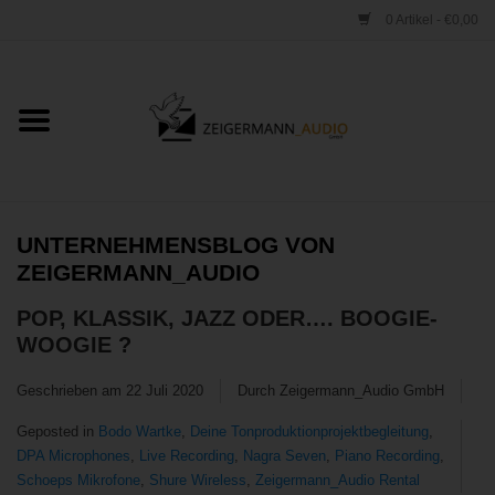
0 Artikel - €0,00
Startseite
ONLINESHOP
VERLEIH
UNTERNEHMENSBLOG VON
ZEIGERMANN_AUDIO
VERTRIEB
POP, KLASSIK, JAZZ ODER…. BOOGIE-
WOOGIE ?
WERKSTATT
Geschrieben am
22 Juli 2020
Durch Zeigermann_Audio GmbH
STUDIO
Geposted in
Bodo Wartke
,
Deine Tonproduktionprojektbegleitung
,
DPA Microphones
,
Live Recording
,
Nagra Seven
,
Piano Recording
,
Kontakt
Schoeps Mikrofone
,
Shure Wireless
,
Zeigermann_Audio Rental