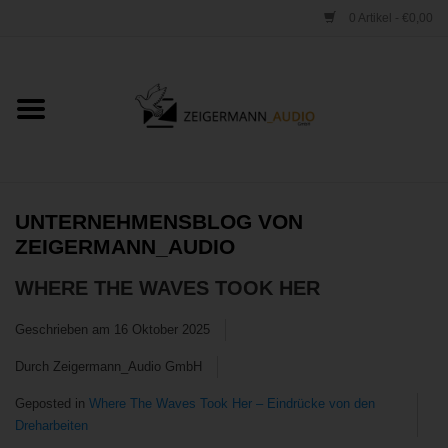
0 Artikel - €0,00
Startseite
ONLINESHOP
VERLEIH
UNTERNEHMENSBLOG VON
ZEIGERMANN_AUDIO
VERTRIEB
WHERE THE WAVES TOOK HER
WERKSTATT
Geschrieben am
16 Oktober 2025
Durch Zeigermann_Audio GmbH
STUDIO
Geposted in
Where The Waves Took Her – Eindrücke von den
Dreharbeiten
Kontakt