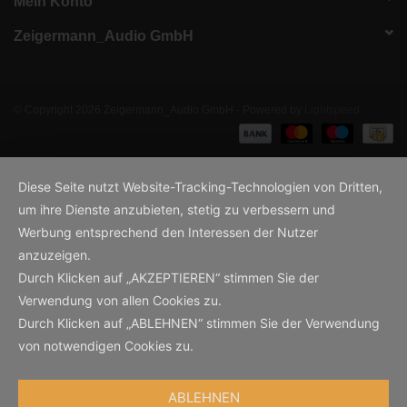
Mein Konto
Zeigermann_Audio GmbH
© Copyright 2026 Zeigermann_Audio GmbH - Powered by
Lightspeed
Diese Seite nutzt Website-Tracking-Technologien von Dritten,
um ihre Dienste anzubieten, stetig zu verbessern und
Werbung entsprechend den Interessen der Nutzer
anzuzeigen.
Durch Klicken auf „AKZEPTIEREN“ stimmen Sie der
Verwendung von allen Cookies zu.
Durch Klicken auf „ABLEHNEN“ stimmen Sie der Verwendung
von notwendigen Cookies zu.
ABLEHNEN